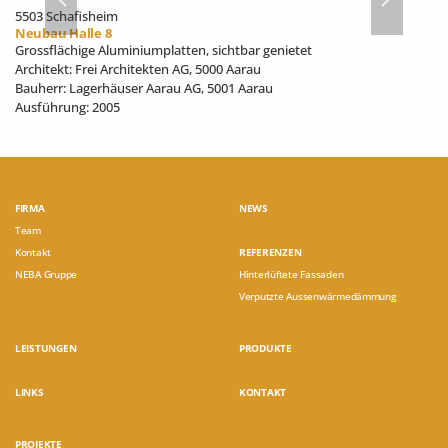
5503 Schafisheim
Neubau Halle 8
Grossflächige Aluminiumplatten, sichtbar genietet
Architekt: Frei Architekten AG, 5000 Aarau
Bauherr: Lagerhäuser Aarau AG, 5001 Aarau
Ausführung: 2005
FIRMA
NEWS
Team
Kontakt
REFERENZEN
NEBA Gruppe
Hinterlüftete Fassaden
Verputzte Aussenwärmedämmung
LEISTUNGEN
PRODUKTE
LINKS
KONTAKT
PROJEKTE