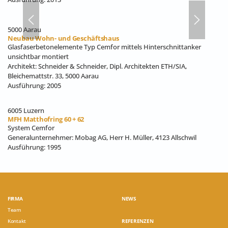
5000 Aarau
Neubau Wohn- und Geschäftshaus
Glasfaserbetonelemente Typ Cemfor mittels Hinterschnittanker
unsichtbar montiert
Architekt: Schneider & Schneider, Dipl. Architekten ETH/SIA,
Bleichemattstr. 33, 5000 Aarau
Ausführung: 2005
6005 Luzern
MFH Matthofring 60 + 62
System Cemfor
Generalunternehmer: Mobag AG, Herr H. Müller, 4123 Allschwil
Ausführung: 1995
FIRMA
NEWS
Team
Kontakt
REFERENZEN